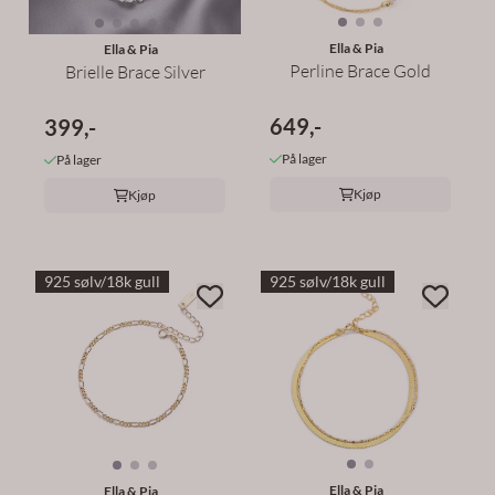
Ella & Pia
Ella & Pia
Perline Brace Gold
Brielle Brace Silver
649,-
399,-
På lager
På lager
Kjøp
Kjøp
925 sølv/18k gull
925 sølv/18k gull
Ella & Pia
Ella & Pia