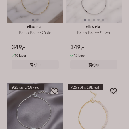
Ella & Pia
Ella & Pia
Brisa Brace Gold
Brisa Brace Silver
349,-
349,-
På lager
På lager
Kjøp
Kjøp
925 sølv/18k gull
925 sølv/18k gull