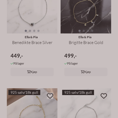
Ella & Pia
Ella & Pia
Benedikte Brace Silver
Brigitte Brace Gold
449,-
499,-
På lager
På lager
Kjøp
Kjøp
925 sølv/18k gull
925 sølv/18k gull