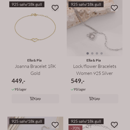
925 sølv/18k gull
925 sølv/18k gull
Ella & Pia
Ella & Pia
Joanna Bracelet 18K
Lock/flower Bracelets
Gold
Women 925 Silver
449,-
549,-
På lager
På lager
Kjøp
Kjøp
925 sølv/18k gull
925 sølv/18k gull
-70%