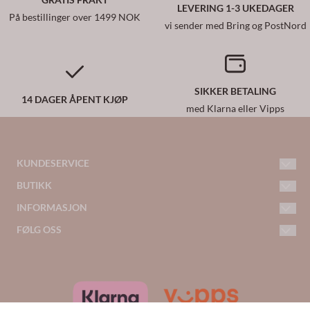
LEVERING 1-3 UKEDAGER
På bestillinger over 1499 NOK
vi sender med Bring og PostNord
SIKKER BETALING
14 DAGER ÅPENT KJØP
med Klarna eller Vipps
KUNDESERVICE
BUTIKK
kundeservice@woiwoi.no
Telefon: 413 46 395
INFORMASJON
Kontakt oss
Frakt og retur
FØLG OSS
Adresse:
Opprett konto
Facebook
Jernbanegata 11
Personvern
2150 Årnes
Logg inn
Instagram
Om oss
Norway
Nyhetsbrev
Salgsbetingelser