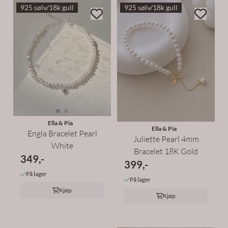
925 sølv/18k gull
925 sølv/18k gull
Ella & Pia
Ella & Pia
Engla Bracelet Pearl
Juliette Pearl 4mm
White
Bracelet 18K Gold
349,-
399,-
På lager
På lager
Kjøp
Kjøp