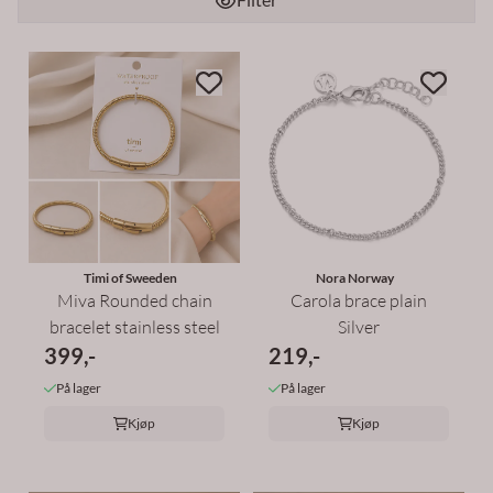
Timi of Sweeden
Nora Norway
Miva Rounded chain
Carola brace plain
bracelet stainless steel
Silver
399,-
219,-
På lager
På lager
Kjøp
Kjøp