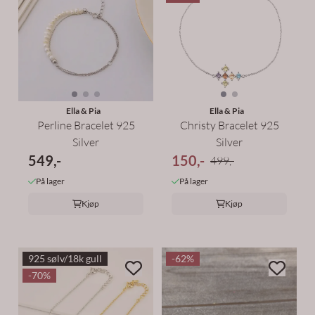
Ella & Pia
Ella & Pia
Christy Bracelet 925
Perline Bracelet 925
Silver
Silver
150,-
549,-
499,-
På lager
På lager
Kjøp
Kjøp
925 sølv/18k gull
-62%
-70%