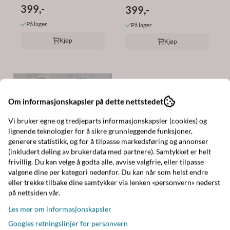
399,-
399,-
På lager
På lager
Kjøp
Kjøp
Om informasjonskapsler på dette nettstedet
Vi bruker egne og tredjeparts informasjonskapsler (cookies) og
lignende teknologier for å sikre grunnleggende funksjoner,
generere statistikk, og for å tilpasse markedsføring og annonser
(inkludert deling av brukerdata med partnere). Samtykket er helt
frivillig. Du kan velge å godta alle, avvise valgfrie, eller tilpasse
valgene dine per kategori nedenfor. Du kan når som helst endre
Norway Design Studio
Timi of Sweeden
eller trekke tilbake dine samtykker via lenken «personvern» nederst
Glitter
Oliver - Leather
på nettsiden vår.
Hårstrikk/Armbånd
Bracelet Stainless Steel
Les mer om informasjonskapsler
149,-
299,-
Black ...
Googles retningslinjer for personvern
På lager