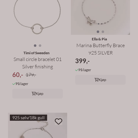
Ella & Pia
Marina Butterfly Brace
925 SILVER
Timi of Sweeden
Small circle bracelet 01
399,-
Silver finishing
På lager
60,-
179,-
Kjøp
På lager
Kjøp
925 sølv/18k gull