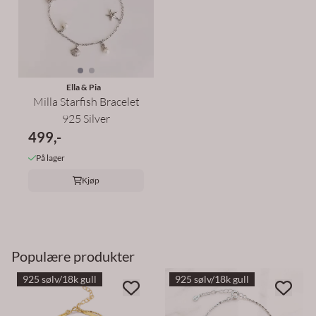
Ella & Pia
Milla Starfish Bracelet
925 Silver
499,-
På lager
Kjøp
Populære produkter
925 sølv/18k gull
925 sølv/18k gull