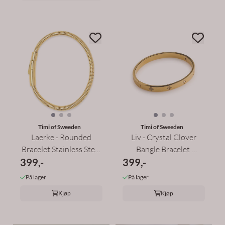
Timi of Sweeden
Timi of Sweeden
Laerke - Rounded
Liv - Crystal Clover
Bracelet Stainless Steel
Bangle Bracelet
399,-
Gold
399,-
Stainles - ...
På lager
På lager
Kjøp
Kjøp