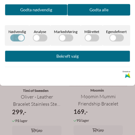
På lager
Godta nødvendig
Godta alle
Kjøp
Kjøp
Nødvendig
Analyse
Markedsføring
Målrettet
Egendefinert
Bekreft valg
Drevet av
Moomin
Timi of Sweeden
Moomin Mummi
Oliver - Leather
Friendship Bracelet
Bracelet Stainless Steel
169,-
299,-
Brown ...
På lager
På lager
Kjøp
Kjøp