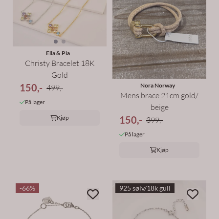
Ella & Pia
Christy Bracelet 18K
Gold
Nora Norway
150,-
499,-
Mens brace 21cm gold/
På lager
beige
150,-
Kjøp
399,-
På lager
Kjøp
-66%
925 sølv/18k gull