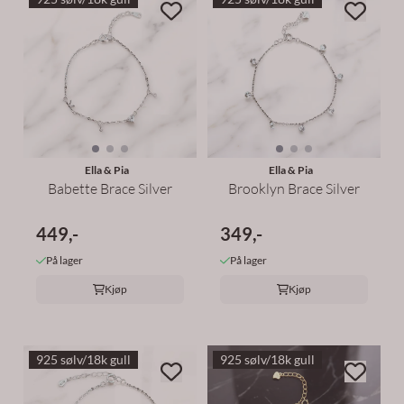
Ella & Pia
Ella & Pia
Babette Brace Silver
Brooklyn Brace Silver
449,-
349,-
På lager
På lager
Kjøp
Kjøp
925 sølv/18k gull
925 sølv/18k gull