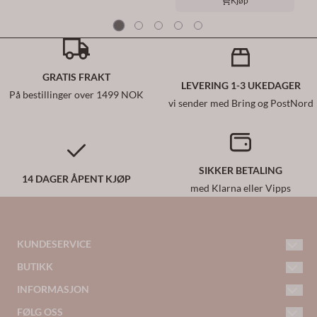
Kjøp
GRATIS FRAKT
LEVERING 1-3 UKEDAGER
På bestillinger over 1499 NOK
vi sender med Bring og PostNord
SIKKER BETALING
14 DAGER ÅPENT KJØP
med Klarna eller Vipps
KUNDESERVICE
BUTIKK
kundeservice@woiwoi.no
Telefon: 413 46 395
INFORMASJON
Kontakt oss
Frakt og retur
FØLG OSS