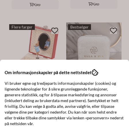
Kjøp
Kjøp
Flere farger
Bestselger
Om informasjonskapsler på dette nettstedet
Ella & Pia
Vi bruker egne og tredjeparts informasjonskapsler (cookies) og
Velvet Jewelry gift box -
lignende teknologier for å sikre grunnleggende funksjoner,
Beige
Leklyckan
generere statistikk, og for å tilpasse markedsføring og annonser
Smykkeskrin Pelle
(inkludert deling av brukerdata med partnere). Samtykket er helt
349,-
frivillig. Du kan velge å godta alle, avvise valgfrie, eller tilpasse
Kanin
På lager
valgene dine per kategori nedenfor. Du kan når som helst endre
449,-
eller trekke tilbake dine samtykker via lenken «personvern» nederst
Kjøp
På lager
på nettsiden vår.