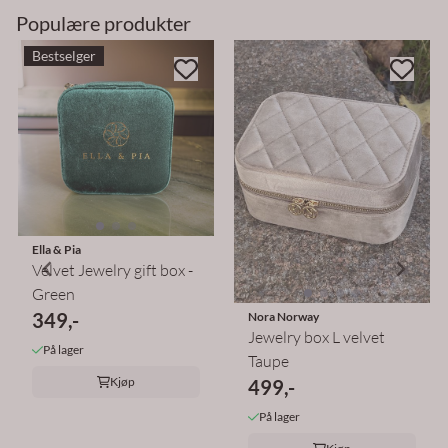
Populære produkter
Bestselger
Ella & Pia
Velvet Jewelry gift box -
Green
349,-
Nora Norway
Jewelry box L velvet
På lager
Taupe
Kjøp
499,-
På lager