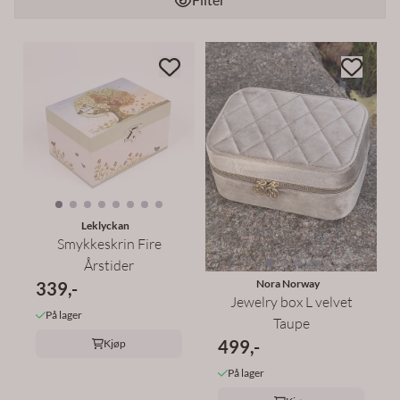
Leklyckan
Smykkeskrin Fire
Årstider
Nora Norway
339,-
Jewelry box L velvet
På lager
Taupe
499,-
Kjøp
På lager