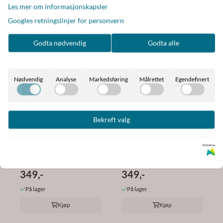
Kjøp
Les mer om informasjonskapsler
Googles retningslinjer for personvern
Godta nødvendig
Godta alle
Bestselger
Bestselger
Nødvendig
Analyse
Markedsføring
Målrettet
Egendefinert
Bekreft valg
Ella & Pia
Ella & Pia
Drevet av
Velvet Jewelry gift box -
Velvet Jewelry gift box -
Blue
Gray
349,-
349,-
På lager
På lager
Kjøp
Kjøp