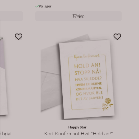
På lager
Kjøp
Happy Star
å høyt
Kort Konfirmant Hvit "Hold an!"