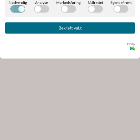
har"bibelsitat
Nødvendig
Analyse
Markedsføring
Målrettet
Egendefinert
39,-
På lager
Bekreft valg
Kjøp
Kjøp
Drevet av