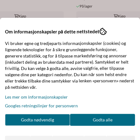
På lager
Kjøp
Kjøp
Om informasjonskapsler på dette nettstedet
Vi bruker egne og tredjeparts informasjonskapsler (cookies) og
lignende teknologier for å sikre grunnleggende funksjoner,
generere statistikk, og for å tilpasse markedsføring og annonser
(inkludert deling av brukerdata med partnere). Samtykket er helt
frivillig. Du kan velge å godta alle, avvise valgfrie, eller tilpasse
valgene dine per kategori nedenfor. Du kan når som helst endre
eller trekke tilbake dine samtykker via lenken «personvern» nederst
på nettsiden vår.
Les mer om informasjonskapsler
Googles retningslinjer for personvern
Godta nødvendig
Godta alle
Happy Star
Happy Star
Konfirmant - "Eventyrer"
Kort Konfirmant - "For s