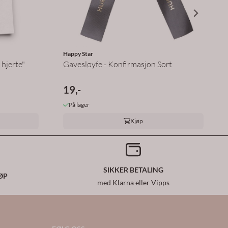
Happy Star
 hjerte"
Gavesløyfe - Konfirmasjon Sort
19,-
På lager
Kjøp
SIKKER BETALING
ØP
med Klarna eller Vipps