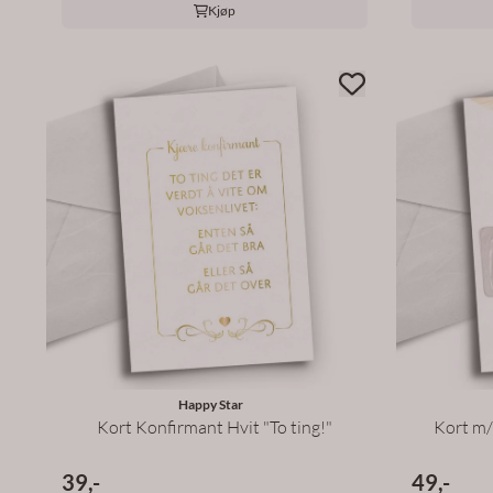
Kjøp
Happy Star
Kort Konfirmant Hvit "To ting!"
Kort m
39,-
49,-