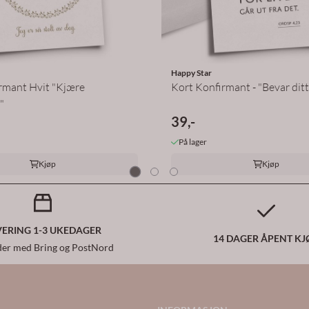
Happy Star
rmant Hvit "Kjære
Kort Konfirmant - "Bevar ditt
"
39,-
På lager
Kjøp
Kjøp
VERING 1-3 UKEDAGER
14 DAGER ÅPENT KJ
der med Bring og PostNord