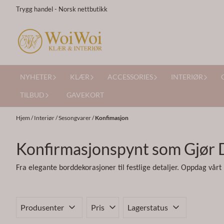
Hopp til innhold
Trygg handel - Norsk nettbutikk
NYHETER
KLÆR
ACCESSORIES
INTERIØR
TILBUD
GAVEKORT
Hjem
/
Interiør
/
Sesongvarer
/
Konfimasjon
Konfirmasjonspynt som Gjør 
Fra elegante borddekorasjoner til festlige detaljer. Oppdag vå
Produsenter
Pris
Lagerstatus