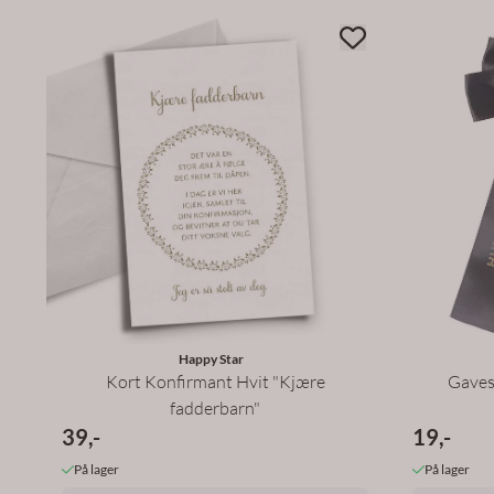
Happy Star
Kort Konfirmant Hvit "Kjære
Gaves
fadderbarn"
39,-
19,-
På lager
På lager