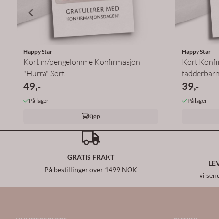
Happy Star
Happy Star
Kort m/pengelomme Konfirmasjon
Kort Konfi
"Hurra" Sort ...
fadderbarn
49,-
39,-
På lager
På lager
Kjøp
GRATIS FRAKT
LE
På bestillinger over 1499 NOK
vi sen