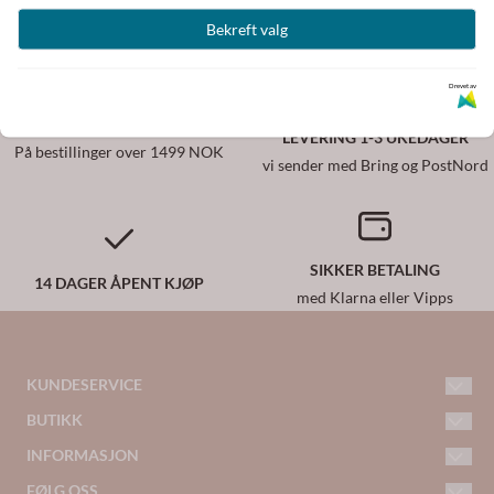
Bekreft valg
Populære produkter
Drevet av
GRATIS FRAKT
LEVERING 1-3 UKEDAGER
På bestillinger over 1499 NOK
vi sender med Bring og PostNord
SIKKER BETALING
14 DAGER ÅPENT KJØP
med Klarna eller Vipps
KUNDESERVICE
BUTIKK
kundeservice@woiwoi.no
Telefon: 413 46 395
INFORMASJON
Kontakt oss
Frakt og retur
FØLG OSS