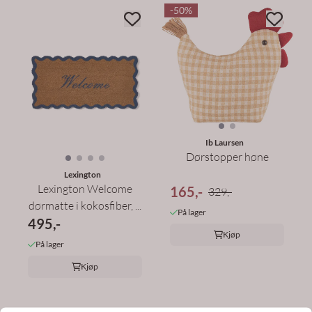
-50%
Ib Laursen
Dørstopper høne
Lexington
Lexington Welcome
165,-
329,-
dørmatte i kokosfiber, ...
På lager
495,-
Kjøp
På lager
Kjøp