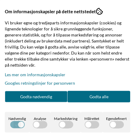
Om informasjonskapsler på dette nettstedet
Vi bruker egne og tredjeparts informasjonskapsler (cookies) og
lignende teknologier for å sikre grunnleggende funksjoner,
generere statistikk, og for å tilpasse markedsføring og annonser
(inkludert deling av brukerdata med partnere). Samtykket er helt
frivillig. Du kan velge å godta alle, avvise valgfrie, eller tilpasse
valgene dine per kategori nedenfor. Du kan når som helst endre
eller trekke tilbake dine samtykker via lenken «personvern» nederst
på nettsiden vår.
Les mer om informasjonskapsler
Børscompagniet
Dørstopper sau
Googles retningslinjer for personvern
offwhite
449,-
Godta nødvendig
Godta alle
På lager
Kjøp
Nødvendig
Analyse
Markedsføring
Målrettet
Egendefinert