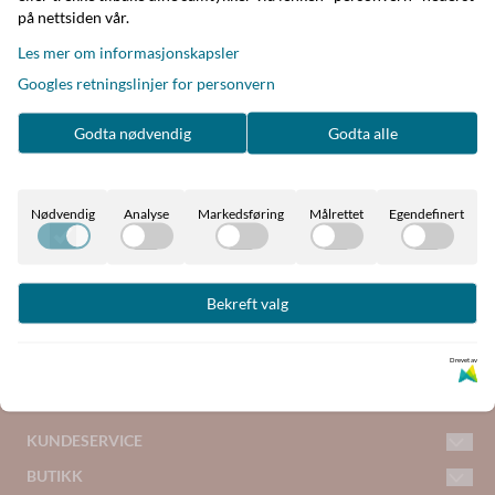
på nettsiden vår.
Les mer om informasjonskapsler
Googles retningslinjer for personvern
Populære produkter
Godta nødvendig
Godta alle
GRATIS FRAKT
LEVERING 1-3 UKEDAGER
På bestillinger over 1499 NOK
Nødvendig
Analyse
Markedsføring
Målrettet
Egendefinert
vi sender med Bring og PostNord
Bekreft valg
SIKKER BETALING
14 DAGER ÅPENT KJØP
med Klarna eller Vipps
Drevet av
KUNDESERVICE
BUTIKK
kundeservice@woiwoi.no