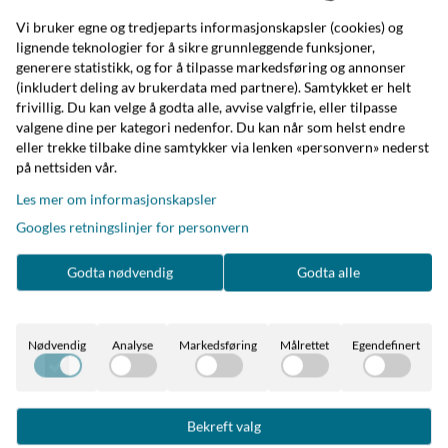
Vi bruker egne og tredjeparts informasjonskapsler (cookies) og
lignende teknologier for å sikre grunnleggende funksjoner,
generere statistikk, og for å tilpasse markedsføring og annonser
(inkludert deling av brukerdata med partnere). Samtykket er helt
frivillig. Du kan velge å godta alle, avvise valgfrie, eller tilpasse
valgene dine per kategori nedenfor. Du kan når som helst endre
eller trekke tilbake dine samtykker via lenken «personvern» nederst
Bruka Design
Bruka Design
på nettsiden vår.
Refill Stoneoil, Prosecco
Scented White Stone
Prosecco Sort
Les mer om informasjonskapsler
69,-
299,-
Googles retningslinjer for personvern
På lager
På lager
Godta nødvendig
Godta alle
Kjøp
Kjøp
Nødvendig
Analyse
Markedsføring
Målrettet
Egendefinert
Populære produkter
Bekreft valg
Bestselger
Bestselger