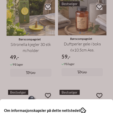
Bestselger
Børscompagniet
Børscompagniet
Duftperler gele i boks
Sitronella kjegler 30 stk
6x10,5cm Ass.
m/holder
59,-
49,-
På lager
På lager
Kjøp
Kjøp
Bestselger
Bestselger
Om informasjonskapsler på dette nettstedet