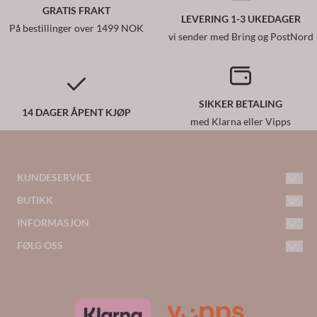
GRATIS FRAKT
LEVERING 1-3 UKEDAGER
På bestillinger over 1499 NOK
vi sender med Bring og PostNord
SIKKER BETALING
14 DAGER ÅPENT KJØP
med Klarna eller Vipps
KUNDESERVICE
BUTIKK
kundeservice@woiwoi.no
Telefon: 413 46 395
INFORMASJON
Kontakt oss
Frakt og retur
FØLG OSS
Adresse:
Opprett konto
Facebook
Jernbanegata 11
Personvern
2150 Årnes
Logg inn
Instagram
Om oss
Norway