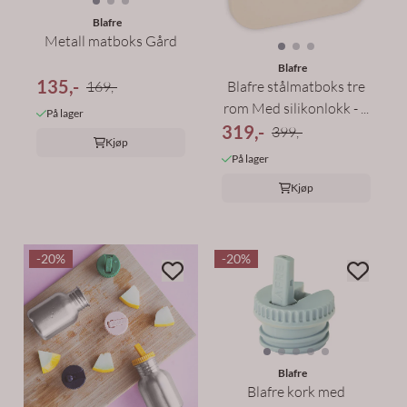
Blafre
Metall matboks Gård
Blafre
135,-
169,-
Blafre stålmatboks tre
rom Med silikonlokk - ...
På lager
319,-
399,-
Kjøp
På lager
Kjøp
-20%
-20%
Blafre
Blafre kork med