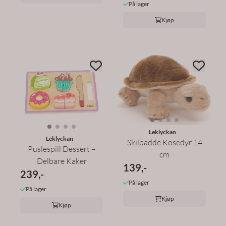
På lager
Kjøp
Leklyckan
Leklyckan
Skilpadde Kosedyr 14
Puslespill Dessert –
cm
Delbare Kaker
139,-
239,-
På lager
På lager
Kjøp
Kjøp