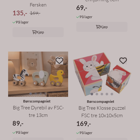
Fersken
69,-
135,-
169,-
På lager
På lager
Kjøp
Kjøp
Børscompagniet
Børscompagniet
Big Tree Dyrebil av FSC-
Big Tree Klosse puzzel
tre 13cm
FSC tre 10x10x5cm
89,-
169,-
På lager
På lager