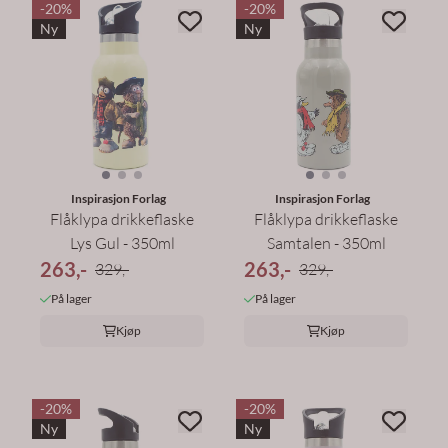
-20%
-20%
Ny
Ny
Inspirasjon Forlag
Inspirasjon Forlag
Flåklypa drikkeflaske
Flåklypa drikkeflaske
Lys Gul - 350ml
Samtalen - 350ml
263,-
263,-
329,-
329,-
På lager
På lager
Kjøp
Kjøp
-20%
-20%
Ny
Ny