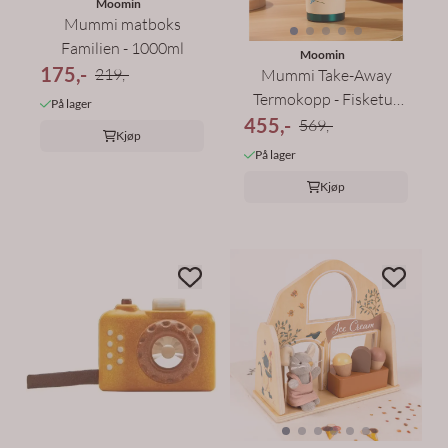
Moomin
Mummi matboks
Familien - 1000ml
Moomin
175,-
219,-
Mummi Take-Away
Termokopp - Fisketur
På lager
455,-
580 ml
569,-
Kjøp
På lager
Kjøp