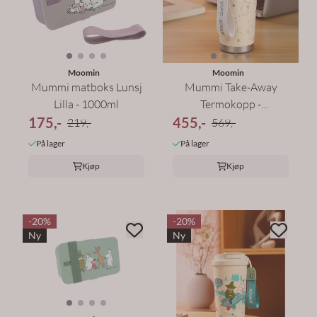
Moomin
Moomin
Mummi matboks Lunsj
Mummi Take-Away
Lilla - 1000ml
Termokopp -
175,-
455,-
Mummitrollet 580 ml
219,-
569,-
På lager
På lager
Kjøp
Kjøp
-20%
-20%
Ny
Ny