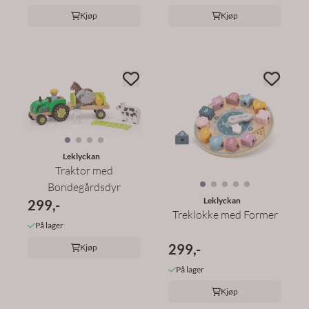
Kjøp
Kjøp
Leklyckan
Traktor med
Bondegårdsdyr
Leklyckan
299,-
Treklokke med Former
På lager
299,-
Kjøp
På lager
Kjøp