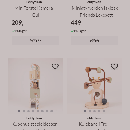
Leklyckan
Leklyckan
Min Første Kamera –
Miniatyrverden Iskiosk
Gul
– Friends Lekesett
209,-
449,-
På lager
På lager
Kjøp
Kjøp
Leklyckan
Leklyckan
Kubehus stableklosser -
Kulebane i Tre –