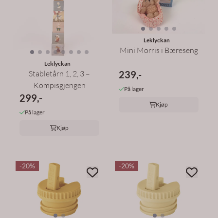
Leklyckan
Mini Morris i Bæreseng
Leklyckan
239,-
Stabletårn 1, 2, 3 –
Kompisgjengen
På lager
299,-
Kjøp
På lager
Kjøp
-20%
-20%