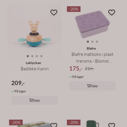
-20%
Blafre
Blafre matboks i plast
treroms - Blomst
Leklyckan
175,-
Lilla/Lys ...
219,-
Badleke Kanin
På lager
209,-
Kjøp
På lager
Kjøp
-20%
-20%