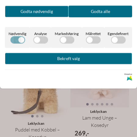
239,-
Godta nødvendig
Godta alle
På lager
Kjøp
Nødvendig
Analyse
Markedsføring
Målrettet
Egendefinert
Bekreft valg
Drevet av
Leklyckan
Lam med Unge –
Leklyckan
Kosedyr
Puddel med Kobbel –
269,-
Kosedyr