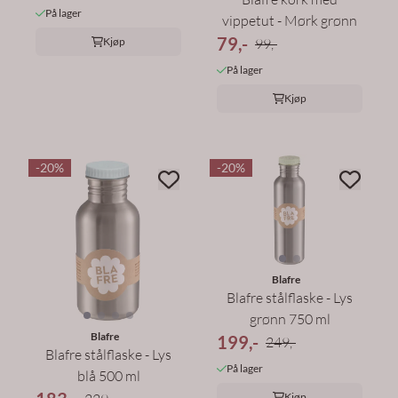
På lager
vippetut - Mørk grønn
79,-
Kjøp
99,-
På lager
Kjøp
-20%
-20%
Blafre
Blafre stålflaske - Lys
grønn 750 ml
Blafre
199,-
249,-
Blafre stålflaske - Lys
På lager
blå 500 ml
Kjøp