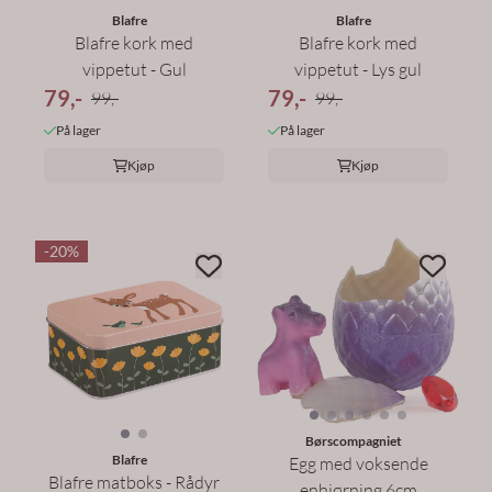
Blafre
Blafre
Blafre kork med
Blafre kork med
vippetut - Gul
vippetut - Lys gul
79,-
79,-
99,-
99,-
På lager
På lager
Kjøp
Kjøp
-20%
Børscompagniet
Blafre
Egg med voksende
Blafre matboks - Rådyr
enhjørning 6cm