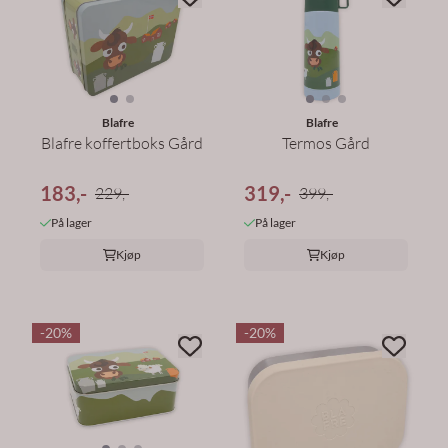
Blafre
Blafre
Blafre koffertboks Gård
Termos Gård
183,-
319,-
229,-
399,-
På lager
På lager
Kjøp
Kjøp
-20%
-20%