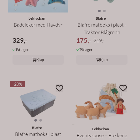
Leklyckan
Blafre
Badeleker med Havdyr
Blafre matboks i plast -
Traktor Blågrønn
329,-
175,-
219,-
På lager
På lager
Kjøp
Kjøp
-20%
Blafre
Leklyckan
Blafre matboks i plast
Eventyrpose – Bukkene