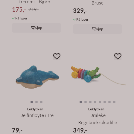
treroms - Bjørn ...
Bruse
175,-
219,-
329,-
På lager
På lager
Kjøp
Kjøp
Leklyckan
Leklyckan
Delfinfløyte i Tre
Draleke
Regnbuekrokodille
79,-
349,-