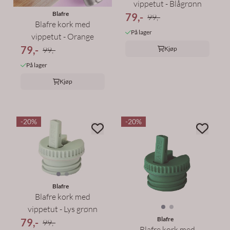
vippetut - Blågrønn
Blafre
79,-
99,-
Blafre kork med
På lager
vippetut - Orange
79,-
Kjøp
99,-
På lager
Kjøp
-20%
-20%
Blafre
Blafre kork med
vippetut - Lys grønn
Blafre
79,-
99,-
Blafre kork med