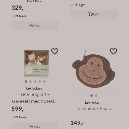
På lager
329,-
Kjøp
På lager
Kjøp
Leklyckan
Leonie Sjiraff –
Gavesett med Koseklut
Leklyckan
599,-
& ...
Lommebok Paulo
På lager
149,-
Kjøp