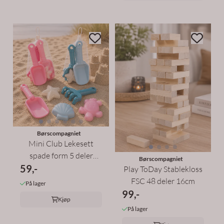
Børscompagniet
Mini Club Lekesett
spade form 5 deler
Børscompagniet
59,-
Rosa/Blå
Play ToDay Stablekloss
FSC 48 deler 16cm
På lager
99,-
Kjøp
På lager