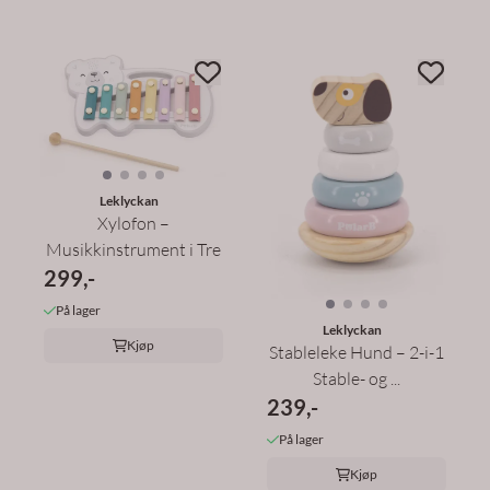
Leklyckan
Xylofon –
Musikkinstrument i Tre
299,-
På lager
Leklyckan
Kjøp
Stableleke Hund – 2-i-1
Stable- og ...
239,-
På lager
Kjøp