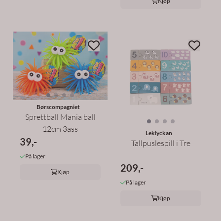
Kjøp
Børscompagniet
Sprettball Mania ball
12cm 3ass
Leklyckan
39,-
Tallpuslespill i Tre
På lager
209,-
Kjøp
På lager
Kjøp