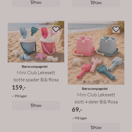
Kjøp
Kjøp
Børscompagniet
Mini Club Lekesett
bøtte spader Blå/Rosa
159,-
Børscompagniet
Mini Club Lekesett
På lager
slott 4 deler Blå/Rosa
Kjøp
69,-
På lager
Kjøp