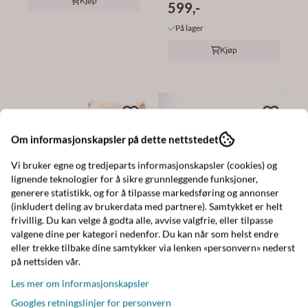
Kjøp
599,-
På lager
Kjøp
Om informasjonskapsler på dette nettstedet
Vi bruker egne og tredjeparts informasjonskapsler (cookies) og
lignende teknologier for å sikre grunnleggende funksjoner,
generere statistikk, og for å tilpasse markedsføring og annonser
Leklyckan
(inkludert deling av brukerdata med partnere). Samtykket er helt
Marcel Bjørn –
frivillig. Du kan velge å godta alle, avvise valgfrie, eller tilpasse
Gavesett med Koseklut
valgene dine per kategori nedenfor. Du kan når som helst endre
599,-
& ...
eller trekke tilbake dine samtykker via lenken «personvern» nederst
på nettsiden vår.
På lager
Les mer om informasjonskapsler
Leklyckan
Kjøp
Alpakka Kosedyr 23 cm
Googles retningslinjer for personvern