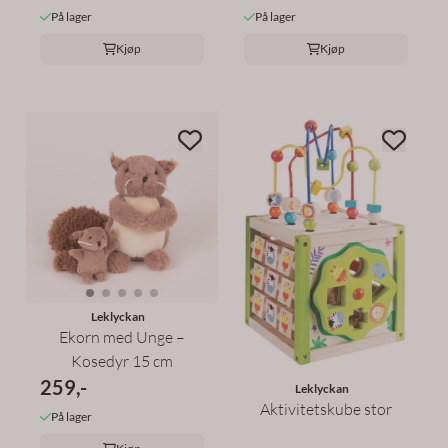
På lager
På lager
Kjøp
Kjøp
Leklyckan
Ekorn med Unge –
Kosedyr 15 cm
259,-
Leklyckan
Aktivitetskube stor
På lager