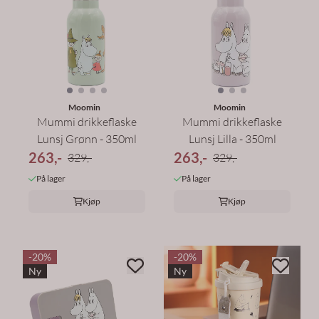
Moomin
Moomin
Mummi drikkeflaske
Mummi drikkeflaske
Lunsj Grønn - 350ml
Lunsj Lilla - 350ml
263,-
263,-
329,-
329,-
På lager
På lager
Kjøp
Kjøp
-20%
-20%
Ny
Ny