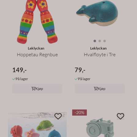
Leklyckan
Leklyckan
Hoppetau Regnbue
Hvalfløyte i Tre
149,-
79,-
På lager
På lager
Kjøp
Kjøp
-20%