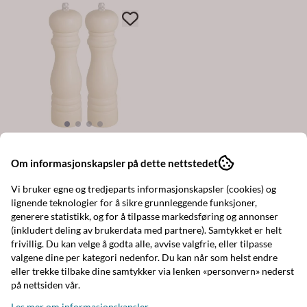
Ib Laursen
Saltkvern Creme
Om informasjonskapsler på dette nettstedet
219,-
Vi bruker egne og tredjeparts informasjonskapsler (cookies) og
lignende teknologier for å sikre grunnleggende funksjoner,
På lager
generere statistikk, og for å tilpasse markedsføring og annonser
(inkludert deling av brukerdata med partnere). Samtykket er helt
Kjøp
frivillig. Du kan velge å godta alle, avvise valgfrie, eller tilpasse
valgene dine per kategori nedenfor. Du kan når som helst endre
eller trekke tilbake dine samtykker via lenken «personvern» nederst
på nettsiden vår.
Populære produkter
Les mer om informasjonskapsler